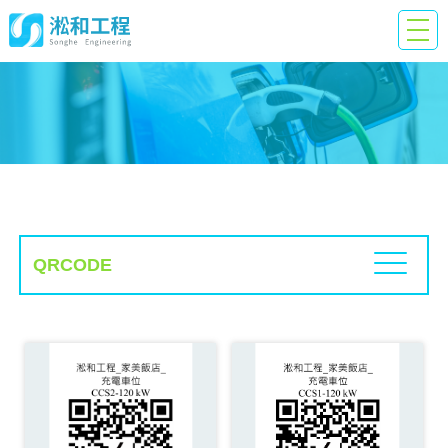
QR
Code
QRCODE