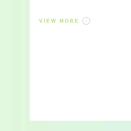
新科技，服務許多社區與地方工程，讓(新
享受到科技與節能。
VIEW MORE