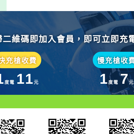
掃二維碼即加入會員，
即可立即充電
快充槍收費
慢充槍收
1
11
1
7
度電
元
度電
元