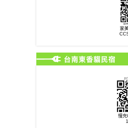
家美
CC
台南東香貓民宿
慢充0