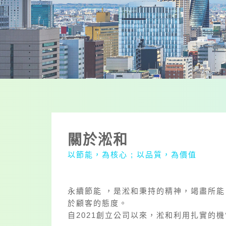
關於淞和
以節能，為核心 ; 以品質，為價值
永續節能 ，是淞和秉持的精神，竭盡所
於顧客的態度。
自2021創立公司以來，淞和利用扎實的