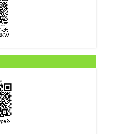
 快充
0KW
pe2-