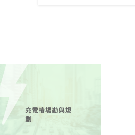
充電樁場勘與規
劃