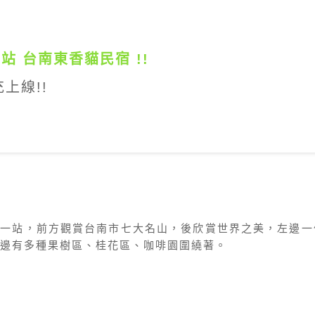
站 台南東香貓民宿 !!
上線!!
第一站，前方觀賞台南市七大名山，後欣賞世界之美，左邊
邊有多種果樹區、桂花區、咖啡園圍繞著。