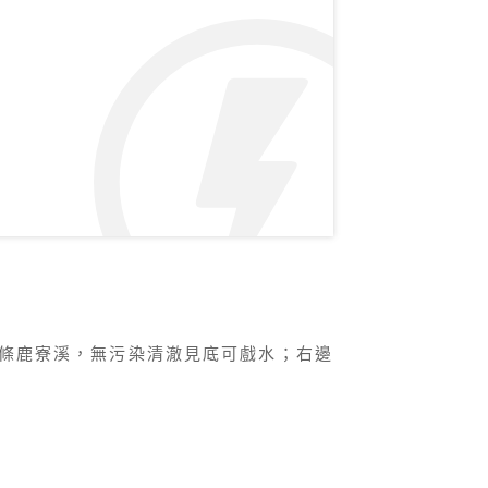
一條鹿寮溪，無污染清澈見底可戲水；右邊