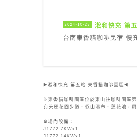
2024-10-23
淞和快充 第五
台南東香貓咖啡民宿 慢充
▶️淞和快充 第五站 東香貓咖啡園區◀️
☕️東香貓咖啡園區位於東山往咖啡園區
有美麗花園步道、假山瀑布、蓮花池，周
⚙️場內設備：
J1772 7KWx1
J1772 14KWx1